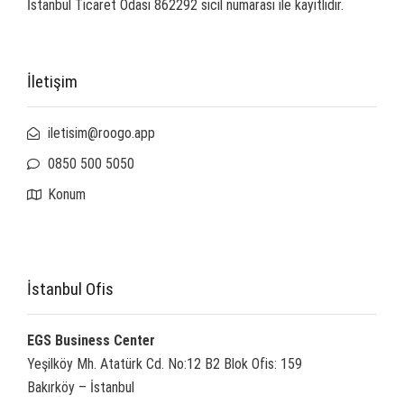
İstanbul Ticaret Odası 862292 sicil numarası ile kayıtlıdır.
İletişim
iletisim@roogo.app
0850 500 5050
Konum
İstanbul Ofis
EGS Business Center
Yeşilköy Mh. Atatürk Cd. No:12 B2 Blok Ofis: 159
Bakırköy – İstanbul