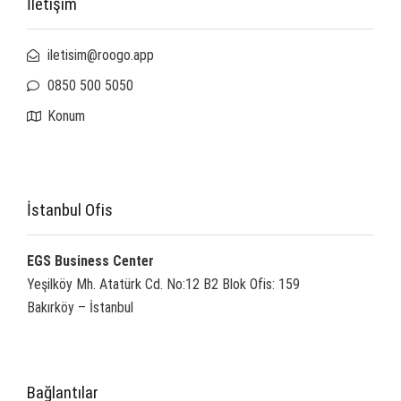
İletişim
iletisim@roogo.app
0850 500 5050
Konum
İstanbul Ofis
EGS Business Center
Yeşilköy Mh. Atatürk Cd. No:12 B2 Blok Ofis: 159
Bakırköy – İstanbul
Bağlantılar